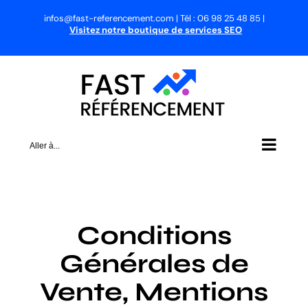
Passer
infos@fast-referencement.com | Tél : 06 98 25 48 85 |
au
Visitez notre boutique de services SEO
contenu
Aller à...
Conditions
Générales de
Vente, Mentions